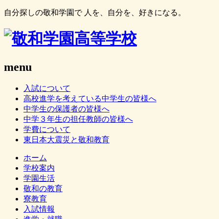
自分探しの敬和学園で 人を、自分を、好きになる。
menu
入試について
高校進学を考えている中学生の皆様へ
中学生の保護者の皆様へ
中学３年生の担任教師の皆様へ
学費について
東日本大震災と敬和教育
ホーム
学校案内
学園生活
敬和の教育
寮教育
入試情報