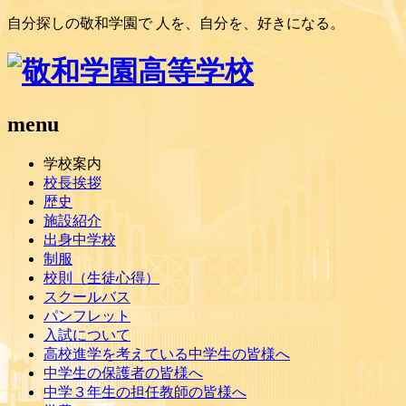
自分探しの敬和学園で 人を、自分を、好きになる。
menu
学校案内
校長挨拶
歴史
施設紹介
出身中学校
制服
校則（生徒心得）
スクールバス
パンフレット
入試について
高校進学を考えている中学生の皆様へ
中学生の保護者の皆様へ
中学３年生の担任教師の皆様へ