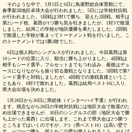
そのような中で、5月5日と6日に鳥屋野総合体育館にて、
春季新潟地区卓球大会が行われました。5日には学校対抗戦
が行われました。1回戦は3対1で勝ち、迎えた2回戦。相手は
第2シード校。葛西が1つ勝ち気を吐きましたが、1対3で敗退
しました。結局この学校が地区優勝を果たしました。2回戦
で敗退した学校が集まってトーナメント戦を行いました。こ
のトーナメントでは1勝2敗でした。
6日は個人戦のシングルスが行われました。今回葛西は第
10シードの位置に入り、順当に勝ち上がりました。4回戦は
相手もシード選手。フルセットまでもつれ込み、最後はデュ
ースになりながらも振り切る激戦となりました。5回戦で第7
シード選手と対戦しましたが、4回戦での激戦直後というこ
ともあり、0対3で敗れました。葛西は結局ベスト16に入り、
県大会出場を決めました。
5月28日から30日に県総体（インターハイ予選）が行われ
ます。残念ながら28日の学校対抗戦には地区大会で敗退のた
め出場できませんが、30日のシングルスの部（地区大会で勝
ち上がった葛西）に出場します。これまで県大会は2つ勝つ
ところまではいくのですが、3つ（県ベスト16）は高い壁で
す。一つ一つ勝ち、何とかこの壁が越えられるよう、がんば