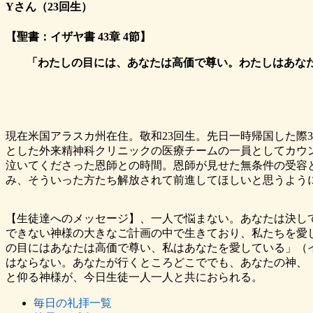
Yさん（23回生）
【聖書：イザヤ書 43章 4節】
「わたしの目には、あなたは高価で尊い。わたしはあな
現在米国アラスカ州在住。敬和23回生。先日一時帰国した際
とした外来精神科クリニックの医療チームの一員としてカウ
泣いてくださった恩師との時間。恩師が見せた無条件の受容
み、そういった方たち解放されて前進してほしいと思うよう
【生徒達へのメッセージ】、一人で悩まない。あなたは決し
できない神様の大きなご計画の中で生きており、私たちを愛
の目にはあなたは高価で尊い、私はあなたを愛している」（イ
はならない。あなたが行くところどこででも、あなたの神、
と仰る神様が、今日生徒一人一人と共におられる。
毎日の礼拝一覧