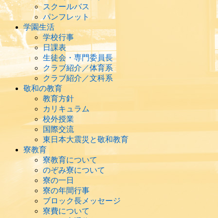
スクールバス
パンフレット
学園生活
学校行事
日課表
生徒会・専門委員長
クラブ紹介／体育系
クラブ紹介／文科系
敬和の教育
教育方針
カリキュラム
校外授業
国際交流
東日本大震災と敬和教育
寮教育
寮教育について
のぞみ寮について
寮の一日
寮の年間行事
ブロック長メッセージ
寮費について