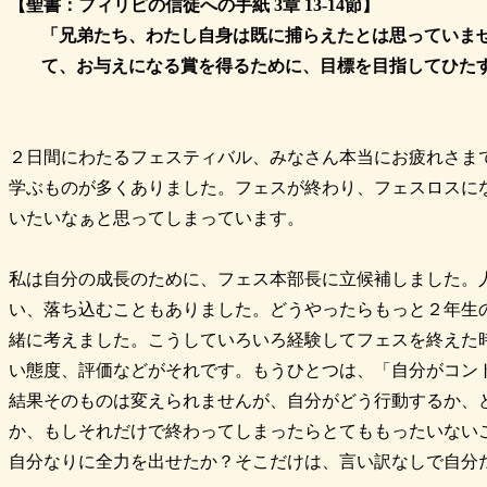
【聖書：フィリピの信徒への手紙 3章 13-14節】
「兄弟たち、わたし自身は既に捕らえたとは思っていま
て、お与えになる賞を得るために、目標を目指してひた
２日間にわたるフェスティバル、みなさん本当にお疲れさま
学ぶものが多くありました。フェスが終わり、フェスロスに
いたいなぁと思ってしまっています。
私は自分の成長のために、フェス本部長に立候補しました。
い、落ち込むこともありました。どうやったらもっと２年生
緒に考えました。こうしていろいろ経験してフェスを終えた
い態度、評価などがそれです。もうひとつは、「自分がコン
結果そのものは変えられませんが、自分がどう行動するか、
か、もしそれだけで終わってしまったらとてももったいない
自分なりに全力を出せたか？そこだけは、言い訳なしで自分