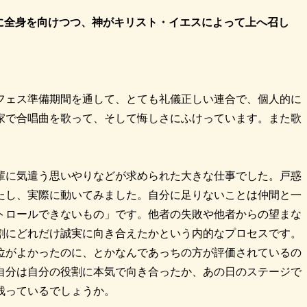
に全身を向けつつ、神がキリスト・イエスによって上へ召し
フェス準備期間を通して、とても礼儀正しい連合で、個人的に
家で合唱曲を歌って、そして悔しさにふけっています。また歌
輩に気遣う思いやりなどが求められた大きな仕事でした。戸惑
たし、実際に動いてみました。自分に足りないことは仲間と一
トロールできないもの」です。他者の失敗や他者からの望まな
割にどれだけ誠実に向き合えたかという内的なプロセスです。
位がよかったのに、とかなんであっちの方が評価されているの
自分は自分の役割に本気で向き合ったか、あの日のステージで
残っているでしょうか。