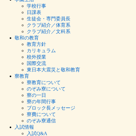
学校行事
日課表
生徒会・専門委員長
クラブ紹介／体育系
クラブ紹介／文科系
敬和の教育
教育方針
カリキュラム
校外授業
国際交流
東日本大震災と敬和教育
寮教育
寮教育について
のぞみ寮について
寮の一日
寮の年間行事
ブロック長メッセージ
寮費について
のぞみ寮通信
入試情報
入試Q&A