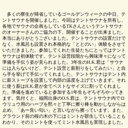
多くの寮生が帰省しているゴールデンウィークの中日、テ
ントサウナを開催しました。今回はテントサウナを所有し、
各地でサウナの企画もしているTKさんというテントサウナ
のオーナーさんのご協力の下、開催することが出来ました。
本当にありがとうございました。テントサウナの設置だけで
なく、水風呂も設置され本格的な「ととのい」体験をさせて
いただきました。参加してくれた生徒たちにとってはテント
サウナは初体験です。テント設営段階から興味津々になって
準備を手伝う姿が見られました。3年生のH.K.君は「サウナ
には入らないけど、テント設営と薪割りをしてみたい」と自
ら手を挙げて手伝ってくれました。テントサウナはテント内
に薪ストーブを設置して内部の温度を上げていきます。それ
に使う薪はH.K.君が全てベストなサイズに割ってくれまし
た。準備を進めていると参加する1年生もぞろぞろやってき
ます。気付くと、福岡出身のO.S.君は、テントサウナ内でロ
ウリュウ用のハーブを黙々と丁寧に擦り棒を動かしながらは
止め、「あー良い匂い」と言いながら擦っています。また、
グラウンド前の桜の木の下にはミントが群生していることも
わかり、そのミントを使ってミント水風呂も実現しました。