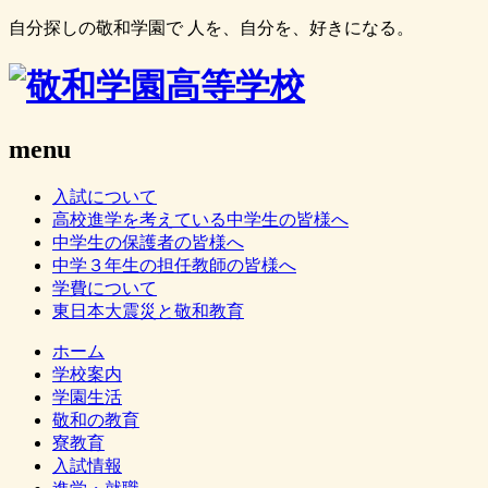
自分探しの敬和学園で 人を、自分を、好きになる。
menu
入試について
高校進学を考えている中学生の皆様へ
中学生の保護者の皆様へ
中学３年生の担任教師の皆様へ
学費について
東日本大震災と敬和教育
ホーム
学校案内
学園生活
敬和の教育
寮教育
入試情報