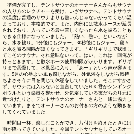
準備が完了し、テントサウナのオーナーさんからもサウナ
の入り方のレクチャーを受け、いざサウナへ。テントサウナ
の温度は普通のサウナよりも熱いんじゃないかってくらい温
まっており、本格的です。また、内部には散水ホースが延長
されており、入っている最中苦しくなったら水を被ることも
できる仕様になっていました。「熱い、熱い」といいなが
ら、水を被り。1分後にもジャー。30秒後にもジャー。段々
と水を被る間隔が短くなってきます。「ギリギリまで我慢し
てこそのサウナ。それ意味ないって。はい、これは一回俺が
持っときます」と散水ホース使用制限がかかります。ギリギ
リまで我慢して、水風呂に入り、「あー」という声が響きま
す。5月の心地よい風も感じながら、外気浴をしながら気持
ちよさそうに目を閉じて休憩をしていました。そこにすかさ
ず、サウナには入らないと宣言していたH.K.君がシンギング
ボウルという楽器を響かせ、外気浴している友だちの耳元に
近づけたりと、テントサウナのオーナーさんと一緒に協力し
ています。まるでオーナーさんのお付きの方のような動きを
してくれていました。
時間目一杯、楽しむことができ、片付けを終えたときには
雨が降ってきていました。今回テントサウナをしているオー