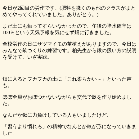
今日が2回目の労作です。(肥料を撒くのも他のクラスがまと
めてやってくれていました。ありがとう。)
まだ土にも触ってすらいなかったので、午後の降水確率は
100％という天気予報を気にせず畑に行きました。
全校労作の日にサツマイモの苗植えがありますので、今日は
みんなで畝づくりの練習です。柏先生から鍬の扱い方の説明
を受けて、いざ実践。
畑に入るとフカフカの土に「これ柔らかい～」といった声
も。
ほぼ全員がおぼつかないながらも交代で畝を作り始めまし
た。
なんだか鍬に力負けしている人もいましたけど、
「習うより慣れろ」の精神でなんとか畝が形になっていきま
した。