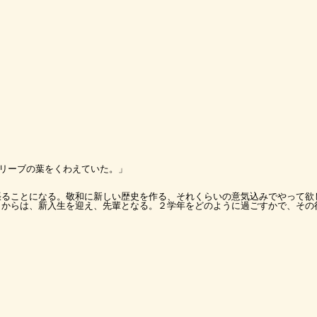
リーブの葉をくわえていた。」
張ることになる。敬和に新しい歴史を作る、それくらいの意気込みでやって欲
日からは、新入生を迎え、先輩となる。２学年をどのように過ごすかで、その