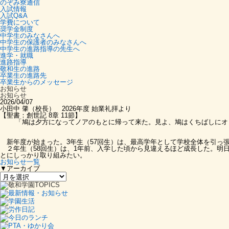
のぞみ寮通信
入試情報
入試Q&A
学費について
奨学金制度
中学生のみなさんへ
中学生の保護者のみなさんへ
中学生の進路指導の先生へ
進学・就職
進路指導
敬和生の進路
卒業生の進路先
卒業生からのメッセージ
お知らせ
お知らせ
2026/04/07
小田中 肇（校長） 2026年度 始業礼拝より
【聖書：創世記 8章 11節】
「鳩は夕方になってノアのもとに帰って来た。見よ、鳩はくちばしにオ
新年度が始まった。3年生（57回生）は、最高学年として学校全体を引っ
２年生（58回生）は、1年前、入学した頃から見違えるほど成長した。明
とにしっかり取り組みたい。
お知らせ一覧
▼アーカイブ