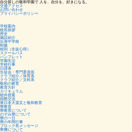
自分探しの敬和学園で 人を、自分を、好きになる。
交通アクセス
お問い合わせ
プライバシーポリシー
学校案内
校長挨拶
歴史
施設紹介
出身中学校
制服
校則（生徒心得）
スクールバス
パンフレット
学園生活
学校行事
日課表
生徒会・専門委員長
クラブ紹介／体育系
クラブ紹介／文科系
敬和の教育
教育方針
カリキュラム
校外授業
国際交流
東日本大震災と敬和教育
寮教育
寮教育について
のぞみ寮について
寮の一日
寮の年間行事
ブロック長メッセージ
寮費について