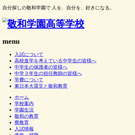
自分探しの敬和学園で 人を、自分を、好きになる。
menu
入試について
高校進学を考えている中学生の皆様へ
中学生の保護者の皆様へ
中学３年生の担任教師の皆様へ
学費について
東日本大震災と敬和教育
ホーム
学校案内
学園生活
敬和の教育
寮教育
入試情報