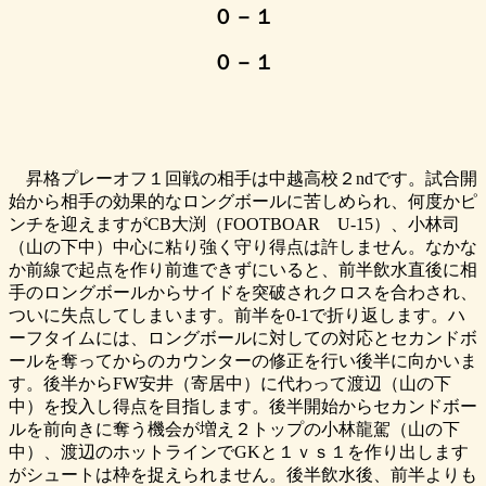
０－１
０－１
昇格プレーオフ１回戦の相手は中越高校２ndです。試合開
始から相手の効果的なロングボールに苦しめられ、何度かピ
ンチを迎えますがCB大渕（FOOTBOAR U-15）、小林司
（山の下中）中心に粘り強く守り得点は許しません。なかな
か前線で起点を作り前進できずにいると、前半飲水直後に相
手のロングボールからサイドを突破されクロスを合わされ、
ついに失点してしまいます。前半を0-1で折り返します。ハ
ーフタイムには、ロングボールに対しての対応とセカンドボ
ールを奪ってからのカウンターの修正を行い後半に向かいま
す。後半からFW安井（寄居中）に代わって渡辺（山の下
中）を投入し得点を目指します。後半開始からセカンドボー
ルを前向きに奪う機会が増え２トップの小林龍駕（山の下
中）、渡辺のホットラインでGKと１ｖｓ１を作り出します
がシュートは枠を捉えられません。後半飲水後、前半よりも