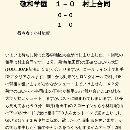
敬和学園 １－０ 村上合同
０－０
１－０
得点者：小林龍駕
いよいよ待ちに待った春季地区大会がはじまりました。１回戦の
相手は村上合同です。２分、菊地(亀田西)の正確なCKから大渕
(FOOTBOAR新潟U-１５)が合わせますが、ゴールライン上で相手
DFにクリアされます。前半から効果的なロングボールで相手DF
の背後を狙いますがなかなかシュートまでいけません。４２分、
菊地のCKから小林司(山の下中)が相手GKと競り合いこぼれ球を
大渕が拾いシュートしますがポストに阻まれてしまいます。延長
も見えてきた６９分、堀井(亀田中)のスローインから小林龍駕(山
の下中)がサイドで受け相手DF３人をカットインで置き去りにし
GKとの1ｖｓ１も冷静に沈め、欲しかった先制点を奪います。そ
の後も集中した守備でチャンスをつくらせずタイムアップ！2回