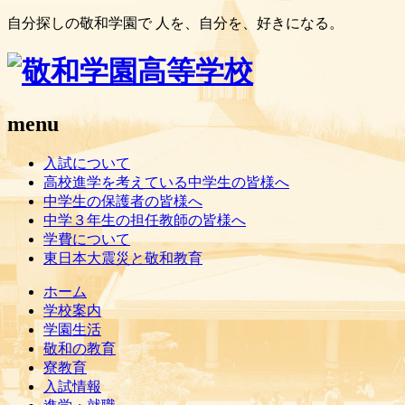
自分探しの敬和学園で 人を、自分を、好きになる。
menu
入試について
高校進学を考えている中学生の皆様へ
中学生の保護者の皆様へ
中学３年生の担任教師の皆様へ
学費について
東日本大震災と敬和教育
ホーム
学校案内
学園生活
敬和の教育
寮教育
入試情報