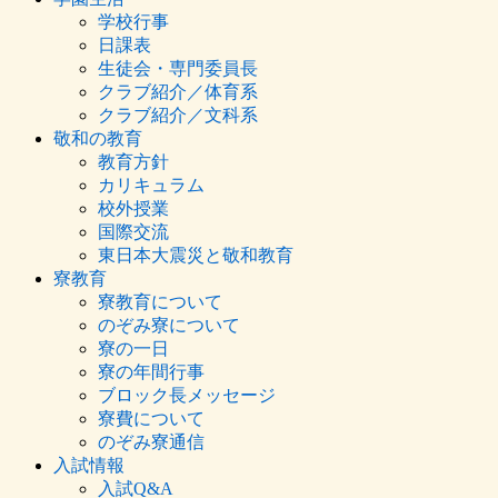
学校行事
日課表
生徒会・専門委員長
クラブ紹介／体育系
クラブ紹介／文科系
敬和の教育
教育方針
カリキュラム
校外授業
国際交流
東日本大震災と敬和教育
寮教育
寮教育について
のぞみ寮について
寮の一日
寮の年間行事
ブロック長メッセージ
寮費について
のぞみ寮通信
入試情報
入試Q&A