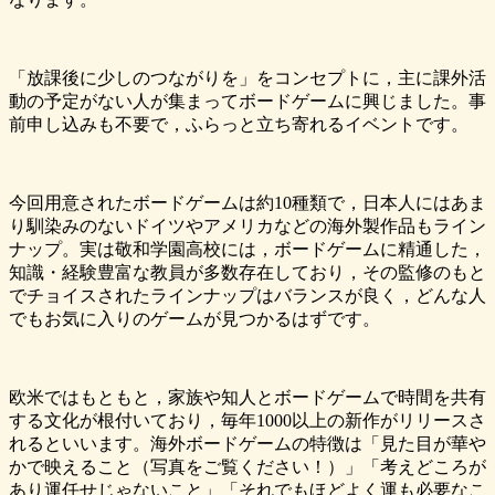
「放課後に少しのつながりを」をコンセプトに，主に課外活
動の予定がない人が集まってボードゲームに興じました。事
前申し込みも不要で，ふらっと立ち寄れるイベントです。
今回用意されたボードゲームは約10種類で，日本人にはあま
り馴染みのないドイツやアメリカなどの海外製作品もライン
ナップ。実は敬和学園高校には，ボードゲームに精通した，
知識・経験豊富な教員が多数存在しており，その監修のもと
でチョイスされたラインナップはバランスが良く，どんな人
でもお気に入りのゲームが見つかるはずです。
欧米ではもともと，家族や知人とボードゲームで時間を共有
する文化が根付いており，毎年1000以上の新作がリリースさ
れるといいます。海外ボードゲームの特徴は「見た目が華や
かで映えること（写真をご覧ください！）」「考えどころが
あり運任せじゃないこと」「それでもほどよく運も必要なこ