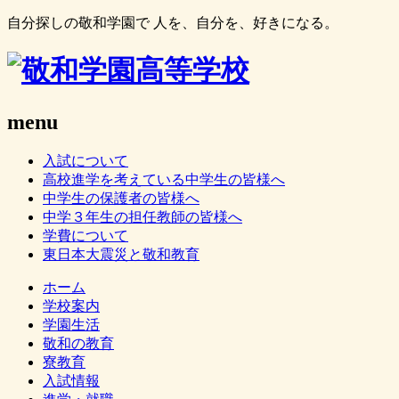
自分探しの敬和学園で 人を、自分を、好きになる。
menu
入試について
高校進学を考えている中学生の皆様へ
中学生の保護者の皆様へ
中学３年生の担任教師の皆様へ
学費について
東日本大震災と敬和教育
ホーム
学校案内
学園生活
敬和の教育
寮教育
入試情報