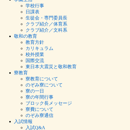
学校行事
日課表
生徒会・専門委員長
クラブ紹介／体育系
クラブ紹介／文科系
敬和の教育
教育方針
カリキュラム
校外授業
国際交流
東日本大震災と敬和教育
寮教育
寮教育について
のぞみ寮について
寮の一日
寮の年間行事
ブロック長メッセージ
寮費について
のぞみ寮通信
入試情報
入試Q&A